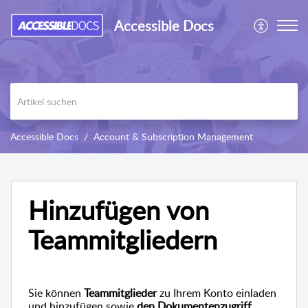
Accessible Docs
Accessible Docs
Account & Subscription Management
Hinzufügen von
Teammitgliedern
Sie können
Teammitglieder
zu Ihrem Konto einladen
und hinzufügen sowie
den Dokumentenzugriff